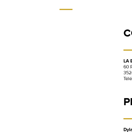
C
LA 
60 
352
Tél
P
Dyl