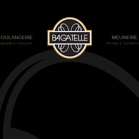
BOULANGERIE
MEUNERIE
aguette & croissant
Farines & Sachets k