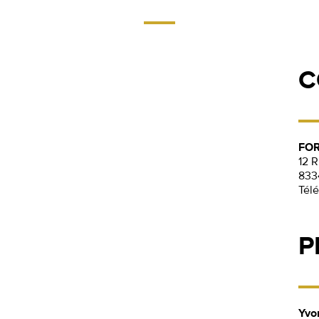
C
FOR
12 
833
Tél
P
Yvo