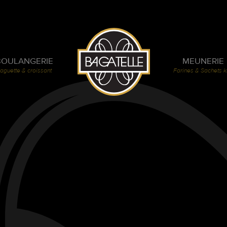
BOULANGERIE
MEUNERIE
aguette & croissant
Farines & Sachets k