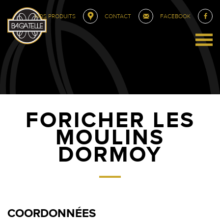
NOS PRODUITS
CONTACT
FACEBOOK
FORICHER LES
MOULINS
DORMOY
COORDONNÉES