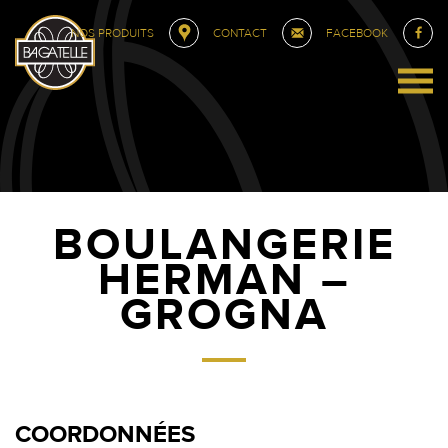
NOS PRODUITS
CONTACT
FACEBOOK
BOULANGERIE
HERMAN –
GROGNA
COORDONNÉES